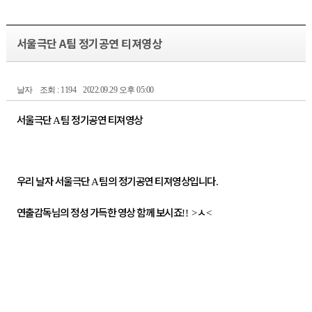
서울극단 A팀 정기공연 티져영상
날자
조회 : 1194
2022.09.29 오후 05:00
서울극단
팀 정기공연 티져영상
A
우리 날자 서울극단
팀의 정기공연 티져영상입니다
A
.
연출감독님의 정성 가득한 영상 함께 보시죠
ㅅ
!! >
<