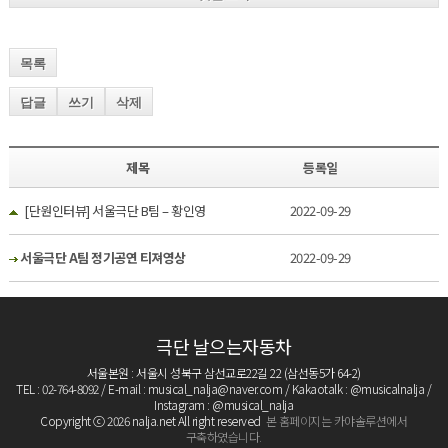
목록
답글
쓰기
삭제
제목
등록일
[단원인터뷰] 서울극단 B팀 – 황인영
2022-09-29
서울극단 A팀 정기공연 티져영상
2022-09-29
극단 날으는자동차
서울본원 : 서울시 성북구 삼선교로22길 22 (삼선동5가 64-2)
TEL : 02-764-8092 / E-mail : musical_nalja@naver.com / Kakaotalk : @musicalnalja /
Instagram : @musical_nalja
Copyright ⓒ 2026 nalja.net All right reserved
본 홈페이지는 카야솔루션에서
구축하였습니다.