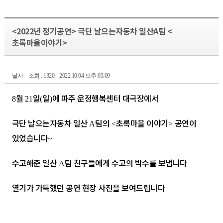
<2022년 정기공연> 극단 날으는자동차 일산A팀 <
초록마을이야기>
날자
조회 : 1320
2022.10.04 오후 03:09
월
일
일
에 파주 운정행복센터 대극장에서
8
21
(
)
극단 날으는자동차 일산
팀의
초록마을 이야기
공연이
A
<
>
있었습니다
~
수고해준 일산
팀 친구들에게 수고의 박수를 보냅니다
A
열기가 가득했던 공연 현장 사진을 보여드립니다