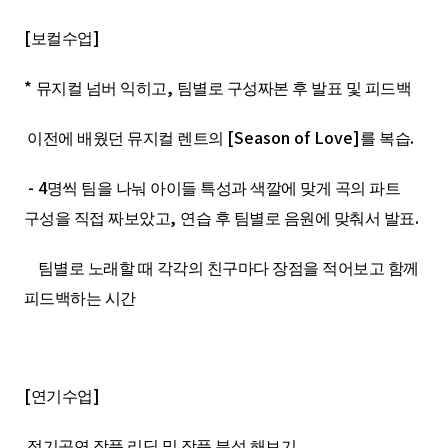
[
]
보컬수업
*
,
뮤지컬 넘버 익히고
팀별로 구성짜본 후 발표 및 피드백
[Season of Love]
.
이전에 배웠던 뮤지컬 렌트의
를 복습
- 4
명씩 팀을 나눠 아이들 특성과 색깔에 맞게 곡의 파트
,
.
구성을 직접 짜보았고
연습 후 팀별로 음원에 맞춰서 발표
팀별로 노래할 때 각각의 친구마다 장점을 적어보고 함께
피드백하는 시간
[
]
연기수업
정기공연 작품 리딩 및 작품 분석 해보기