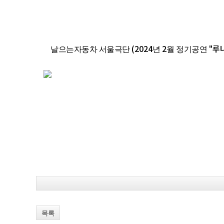
(2024
2
"루
날으는자동차 서울극단
년
월 정기공연
목록