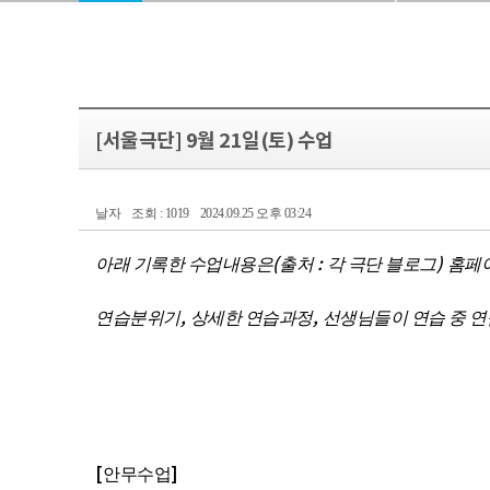
[서울극단] 9월 21일(토) 수업
날자
조회 : 1019
2024.09.25 오후 03:24
(
:
)
아래 기록한 수업내용은
출처
각 극단 블로그
홈페이
,
,
연습분위기
상세한 연습과정
선생님들이 연습 중 연
[
]
안무수업