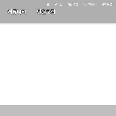
홈
로그인
회원가입
ID/PW찾기
사이트맵
커뮤니티
단원모집