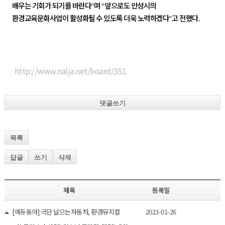
배우는 기회가 되기를 바란다
며
앞으로도 안성시의
"
"
환경교육문화사업이 활성화될 수 있도록 더욱 노력하겠다
고 전했다
"
.
http://www.nalja.net/board/351
댓글쓰기
목록
답글
쓰기
삭제
제목
등록일
[에듀동아] 극단 날으는자동차, 환경뮤지컬
2023-01-26