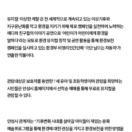
뮤지컬
이상한 계절
은 전 세계적으로 계속되고 있는 이상기후와
'
'
지구온난화를 막고 환경을 지키기 위해 제로 캠페인을 실천하며 노력하는
에디와 친구들의 이야기 공연으로
어린이가 어린이에게 환경을
'
말하다
라는 모토로 환경 뮤지컬 창작 및 공연 활동을 통해 환경보전
'
캠페인을 실시하고 있는 환경부 비영리민간단체
극단 날으는 자동차
가
'
'
연출한 작품이다
.
관람대상은 보호자를 동반한
세 유아 및 초등학생이며 관람을 희망하는
7
시민들은 안성시 홈페이지에서 선착순 예매를 통해 무료로 뮤지컬을
관람할 수 있다
.
안성시 관계자는
기후변화 시대를 살아갈 아이들이 재밌는 문화
"
예술프로그램을 통해 환경에 대한 관심을 가지고 환경보전을 위한 방법을