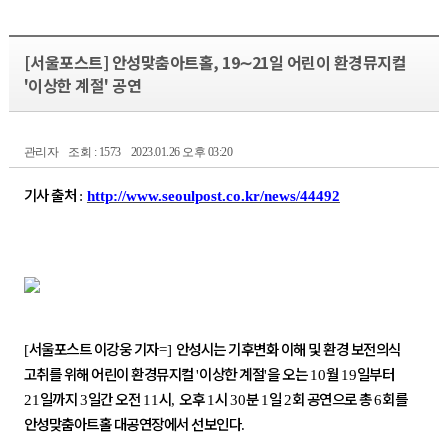
[서울포스트] 안성맞춤아트홀, 19∼21일 어린이 환경뮤지컬
'이상한 계절' 공연
관리자
조회 : 1573
2023.01.26 오후 03:20
기사 출처
:
http://www.seoulpost.co.kr/news/44492
서울포스트 이강웅 기자
안성시는 기후변화 이해 및 환경 보전의식
[
=]
고취를 위해 어린이 환경뮤지컬
이상한 계절
을 오는
월
일부터
'
'
10
19
일까지
일간 오전
시
오후
시
분
일
회 공연으로 총
회를
21
3
11
,
1
30
1
2
6
안성맞춤아트홀 대공연장에서 선보인다
.