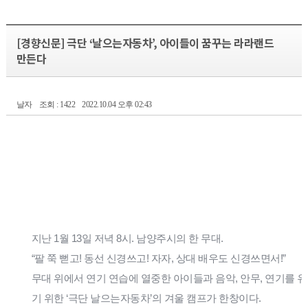
[경향신문] 극단 ‘날으는자동차’, 아이들이 꿈꾸는 라라랜드
만든다
날자
조회 : 1422
2022.10.04 오후 02:43
지난 1월 13일 저녁 8시. 남양주시의 한 무대.
“팔 쭉 뻗고! 동선 신경쓰고! 자자, 상대 배우도 신경쓰면서!”
무대 위에서 연기 연습에 열중한 아이들과 음악, 안무, 연기를 
기 위한 ‘극단 날으는자동차’의 겨울 캠프가 한창이다.