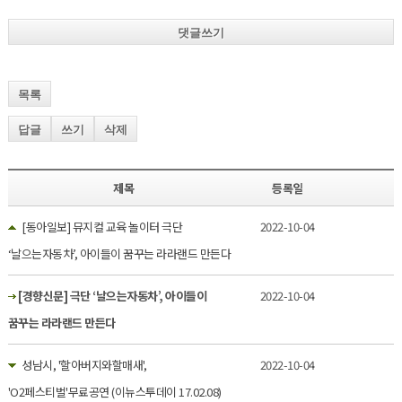
댓글쓰기
목록
답글
쓰기
삭제
제목
등록일
[동아일보] 뮤지컬 교육 놀이터 극단
2022-10-04
‘날으는자동차’, 아이들이 꿈꾸는 라라랜드 만든다
[경향신문] 극단 ‘날으는자동차’, 아이들이
2022-10-04
꿈꾸는 라라랜드 만든다
성남시, '할아버지와할매새',
2022-10-04
'O2페스티벌'무료공연 (이뉴스투데이 17.02.08)