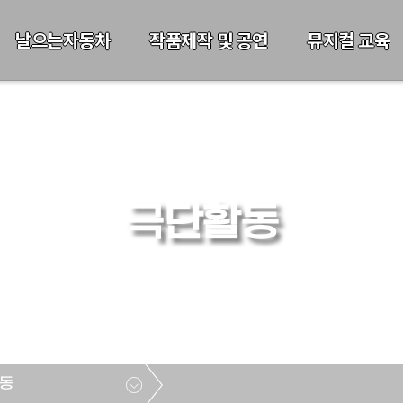
날으는자동차
작품제작 및 공연
뮤지컬 교육
극단활동
동