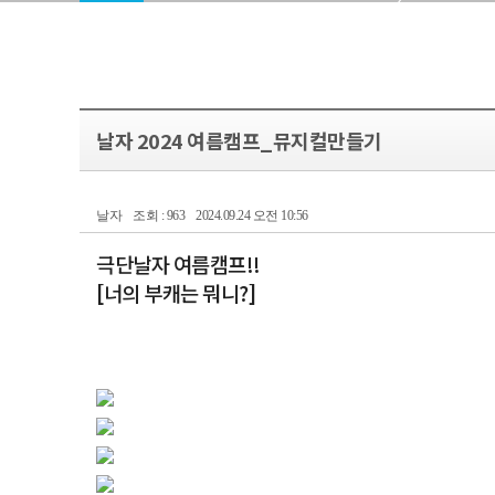
날자 2024 여름캠프_뮤지컬만들기
날자
조회 : 963
2024.09.24 오전 10:56
극단날자 여름캠프!!
[너의 부캐는 뭐니?]