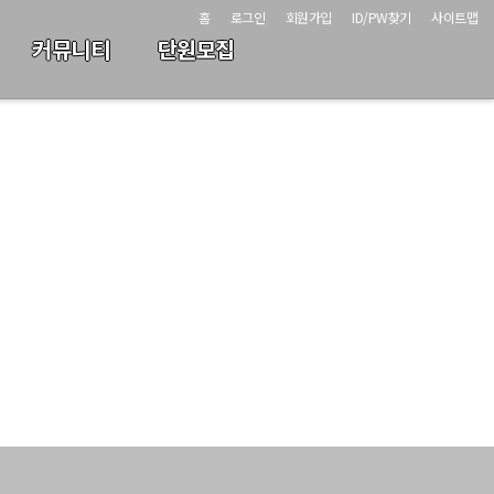
홈
로그인
회원가입
ID/PW찾기
사이트맵
커뮤니티
단원모집