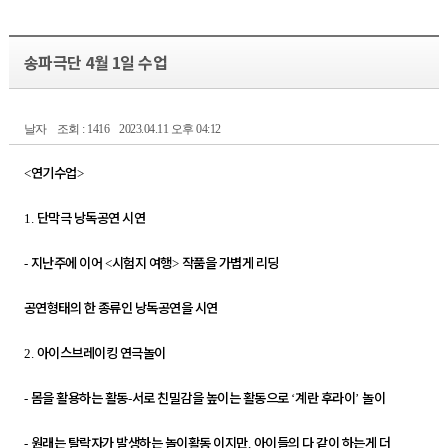
송파극단 4월 1일 수업
날자
조회 : 1416
2023.04.11 오후 04:12
연기수업
<
>
단막극 낭독공연 시연
1.
지난주에 이어
시험지 여행
작품을 가볍게 리딩
-
<
>
공연형태의 한 종류인 낭독공연을 시연
아이스브레이킹 연극놀이
2.
몸을 활용하는 활동
서로 친밀감을 높이는 활동으로
계란 후라이
놀이
-
-
‘
’
원래는 탈락자가 발생하는 놀이활동 이지만
아이들의 다 같이 하는게 더
-
,