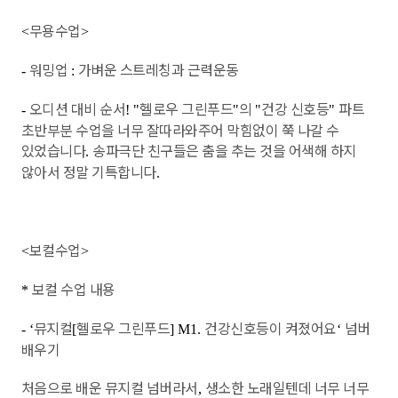
무용수업
<
>
워밍업
가벼운 스트레칭과 근력운동
-
:
오디션 대비 순서
헬로우 그린푸드
의
건강 신호등
파트
-
! "
"
"
"
초반부분 수업을 너무 잘따라와주어 막힘없이 쭉 나갈 수
있었습니다
송파극단 친구들은 춤을 추는 것을 어색해 하지
.
않아서 정말 기특합니다
.
보컬수업
<
>
보컬 수업 내용
*
뮤지컬
헬로우 그린푸드
건강신호등이 켜졌어요
넘버
- ‘
[
] M1.
‘
배우기
처음으로 배운 뮤지컬 넘버라서
생소한 노래일텐데 너무 너무
,