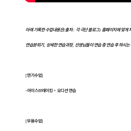
아래 기록한 수업내용은
출처
각 극단 블로그
홈페이지에 맞게 
(
:
)
연습분위기
상세한 연습과정
선생님들이 연습 중 연습 후 하시는
,
,
연기수업
[
]
-아이스브레이킹
오디션 연습
+
무용수업
[
]