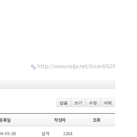
http://www.nalja.net/board/629
답글
쓰기
수정
삭제
등록일
작성자
조회
24-05-28
날자
1268