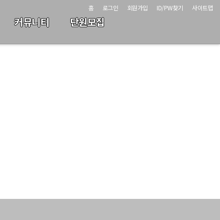
홈
로그인
회원가입
ID/PW찾기
사이트맵
커뮤니티
단원모집