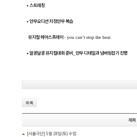
•
스트레칭
•
안무오디션 지정안무 복습
뮤지컬 헤어스프레이
- you can’t stop the beat
•
알콩달콩 뮤지컬대회 준비
안무 디테일과 넘버링잡기 진행
_
목록
제목
[서울극단] 5월 18일(토) 수업