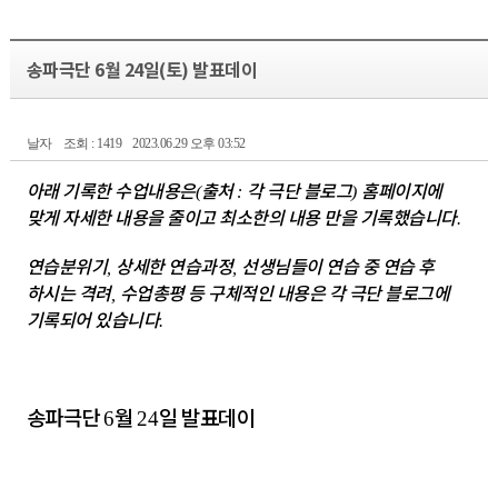
송파극단 6월 24일(토) 발표데이
날자
조회 : 1419
2023.06.29 오후 03:52
아래 기록한 수업내용은
출처
각 극단 블로그
홈페이지에
(
:
)
맞게 자세한 내용을 줄이고 최소한의 내용 만을 기록했습니다
.
연습분위기
상세한 연습과정
선생님들이 연습 중 연습 후
,
,
하시는 격려
수업총평 등 구체적인 내용은 각 극단 블로그에
,
기록되어 있습니다
.
송파극단
월
일 발표데이
6
24