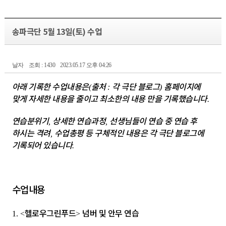
송파극단 5월 13일(토) 수업
날자
조회 : 1430
2023.05.17 오후 04:26
아래 기록한 수업내용은
출처
각 극단 블로그
홈페이지에
(
:
)
맞게 자세한 내용을 줄이고 최소한의 내용 만을 기록했습니다
.
연습분위기
상세한 연습과정
선생님들이 연습 중 연습 후
,
,
하시는 격려
수업총평 등 구체적인 내용은 각 극단 블로그에
,
기록되어 있습니다
.
수업내용
헬로우그린푸드
넘버 및 안무 연습
1. <
>