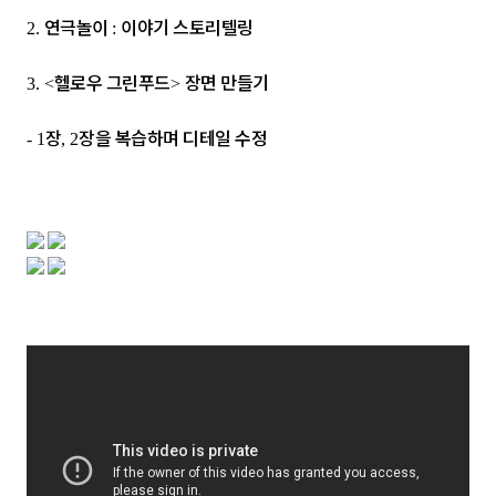
연극놀이
이야기 스토리텔링
2.
:
헬로우 그린푸드
장면 만들기
3. <
>
장
장을 복습하며 디테일 수정
-
1
, 2