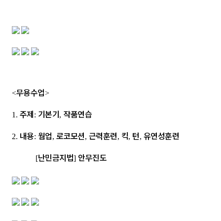
무용수업
<
>
주제
기본기
작품연습
1.
:
,
내용
웜업
로코모션
근력훈련
킥
턴
유연성훈련
2.
:
,
,
,
,
,
난민금지법
안무진도
[
]