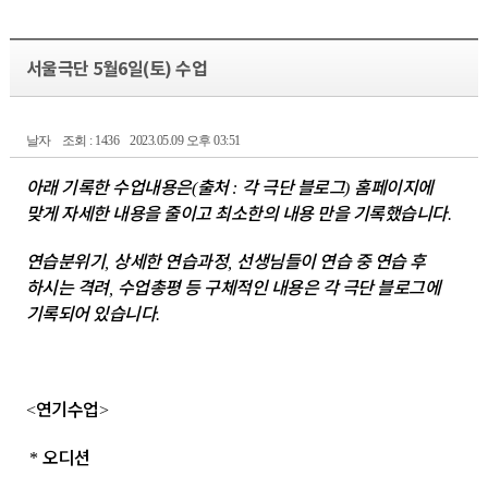
서울극단 5월6일(토) 수업
날자
조회 : 1436
2023.05.09 오후 03:51
아래 기록한 수업내용은
출처
각 극단 블로그
홈페이지에
(
:
)
맞게 자세한 내용을 줄이고 최소한의 내용 만을 기록했습니다
.
연습분위기
상세한 연습과정
선생님들이 연습 중 연습 후
,
,
하시는 격려
수업총평 등 구체적인 내용은 각 극단 블로그에
,
기록되어 있습니다
.
연기수업
<
>
오디션
*