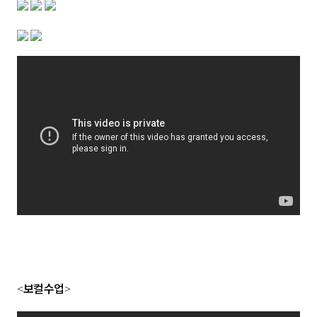
보컬수업
<
>