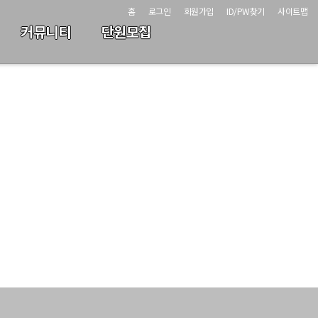
홈
로그인
회원가입
ID/PW찾기
사이트맵
커뮤니티
단원모집