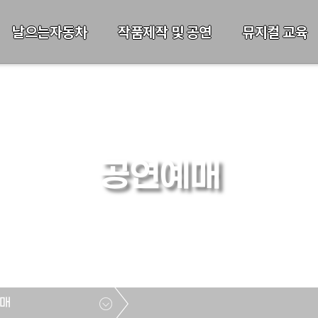
날으는자동차
작품제작 및 공연
뮤지컬 교육
공연예매
매