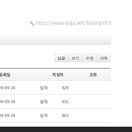
http://www.nalja.net/board/673
답글
쓰기
수정
삭제
등록일
작성자
조회
24-09-24
날자
929
24-09-24
날자
935
24-09-24
날자
963