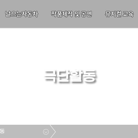
날으는자동차
작품제작 및 공연
뮤지컬 교육
극단활동
동