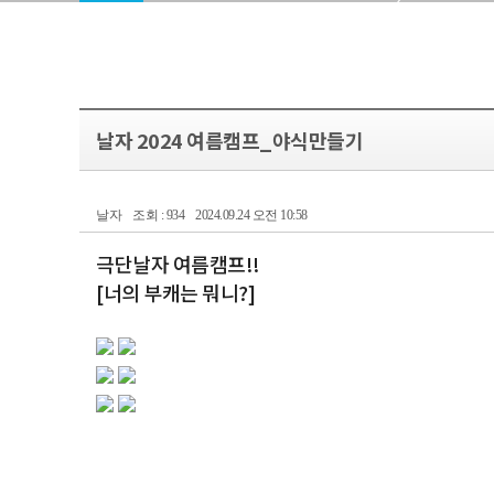
날자 2024 여름캠프_야식만들기
날자
조회 : 934
2024.09.24 오전 10:58
극단날자 여름캠프!!
[너의 부캐는 뭐니?]