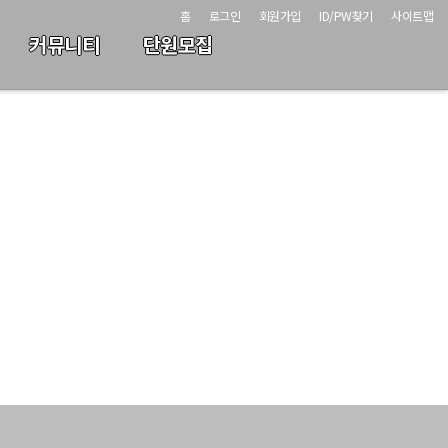
홈
로그인
회원가입
ID/PW찾기
사이트맵
커뮤니티
단원모집