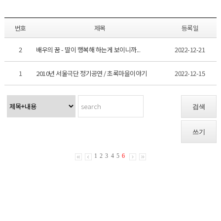
번호
제목
등록일
2
배우의 꿈 - 딸이 행복해 하는게 보이니까...
2022-12-21
1
2010년 서울극단 정기공연 / 초록마을이야기
2022-12-15
검색
쓰기
1
2
3
4
5
6