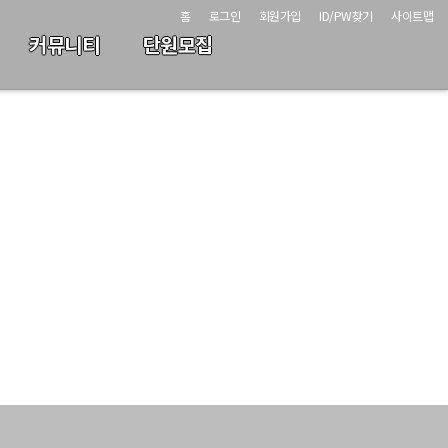
홈
로그인
회원가입
ID/PW찾기
사이트맵
커뮤니티
단원모집