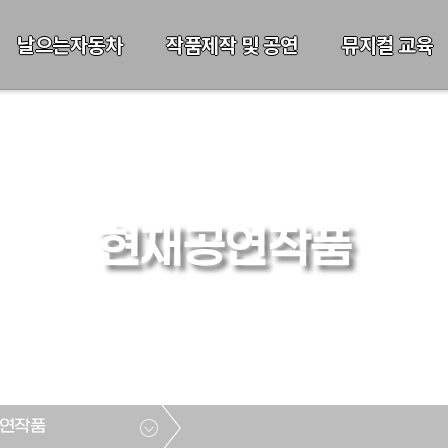
날으는자동차
작품제작 및 공연
뮤지컬 교육
현재공연작품
연작품