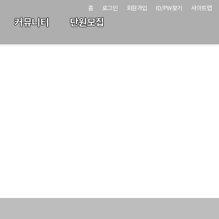
홈
로그인
회원가입
ID/PW찾기
사이트맵
커뮤니티
단원모집