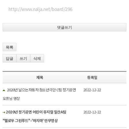
http://www.nalja.net/board/296
댓글쓰기
목록
답글
쓰기
삭제
제목
등록일
2020년 날으는자동차 청소년극단 C팀 정기공연
2022-12-22
오프닝 영상
2020년 정기공연 어린이 뮤지컬 일산A팀
2022-12-22
"헬로우 그린푸드"-'하지마' 안무영상