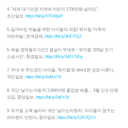
4. "세계 대기오염 지역에 어린이 1700만명 살아요",
조선일보,
https://bit.ly/37GWjsR
5. 잃어버린 하늘을 위한 아이들의 외침! 뮤지컬 '마루의
파란하늘', 한국경제,
https://bit.ly/3kfCPQZ
6. 예술 영재들의 1년간 결실이 무대로···뮤지컬 '100살 모기
소송사건', 환경일보,
https://bit.ly/3dEVSDg
7. 무대 위 주인공인 아이들, ‘뮤지컬’로 We대한 성장 이룬다,
국민일보,
https://bit.ly/3aMxI7X
8. 극단 ‘날으는자동차’ 2,600여명 졸업생 배출… 3월 신규 단원
모집, 중앙일보,
https://bit.ly/3qPc1tl
9. 뮤지컬 교육 놀이터 극단 ‘날으는자동차’, 아이들이 꿈꾸는
라라랜드 만든다, 동아일보,
https://bit.ly/2ZN7QCh