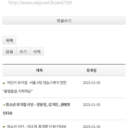
http://www.nalja.net/board/309
댓글쓰기
목록
답글
쓰기
삭제
제목
등록일
어린이 뮤지컬 -서울 A팀 연습스케치 현장
2023-01-05
"꿀벌들을 지켜줘요"
청소년 뮤지컬 극단 - 양윤정, 김지민, 권예연
2023-01-05
인터뷰
청소년 극단 - 이다경, 홍정훈 단원 인터뷰
2023-01-05