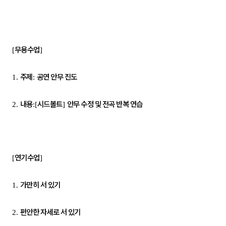
무용수업
[
]
주제
공연 안무 진도
1.
:
내용
시드볼트
안무 수정 및 전곡 반복 연습
2.
:[
]
연기수업
[
]
가만히 서 있기
1.
편안한 자세로 서 있기
2.